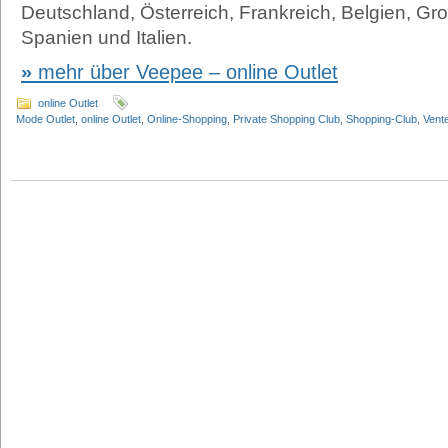
Deutschland, Österreich, Frankreich, Belgien, Gro
Spanien und Italien.
mehr über Veepee – online Outlet
online Outlet
Mode Outlet
,
online Outlet
,
Online-Shopping
,
Private Shopping Club
,
Shopping-Club
,
Vent