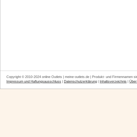
Copyright © 2010-2024 online Outlets | meine-outlets.de | Produkt- und Firmennamen si
Impressum und Haftungsausschluss
|
Datenschutzerklärung
|
Inhaltsverzeichnis
|
Über