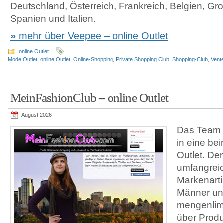
Deutschland, Österreich, Frankreich, Belgien, Gro
Spanien und Italien.
mehr über Veepee – online Outlet
online Outlet
Mode Outlet
,
online Outlet
,
Online-Shopping
,
Private Shopping Club
,
Shopping-Club
,
Vent
MeinFashionClub – online Outlet
August 2026
Das Team M
in eine be
Outlet. De
umfangreic
Markenarti
Männer un
mengenlimi
über Produ