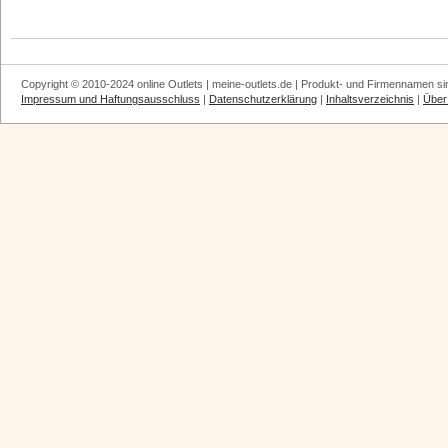
Copyright © 2010-2024 online Outlets | meine-outlets.de | Produkt- und Firmennamen si
Impressum und Haftungsausschluss
|
Datenschutzerklärung
|
Inhaltsverzeichnis
|
Über