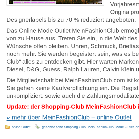
Vorjahresm
Originalpr
Designerlabels bis zu 70 % reduziert angeboten.
Das Online Mode Outlet MeinFashionClub ermögl
von zu Hause aus. Treten Sie ein, in die Welt des
Wünsche offen bleiben. Uhren, Schmuck, Brieftas
noch mehr. Sie werden begeistert sein, was es be
Club“ alles zu entdecken gibt. Hier warten Marke
Diesel, D&G, Guess, Ralph Lauren, Calvin Klein 
Die Mitgliedschaft bei MeinFashionClub.com ist k
Sie gehen keine Kaufverpflichtung ein. Die Regist
unkompliziert, sowie auch die Zahlungsmodalitäten
Update: der Shopping-Club MeinFashionClub ist
mehr über MeinFashionClub – online Outlet
online Outlet
geschlossene Shopping Club
,
MeinFashionClub
,
Mode Outlet
,
on