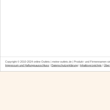
Copyright © 2010-2024 online Outlets | meine-outlets.de | Produkt- und Firmennamen si
Impressum und Haftungsausschluss
|
Datenschutzerklärung
|
Inhaltsverzeichnis
|
Über