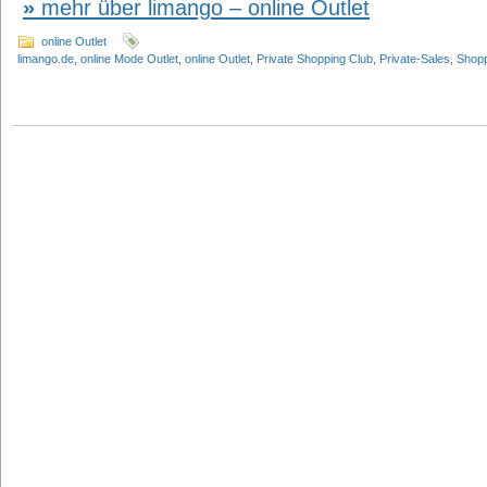
mehr über limango – online Outlet
online Outlet
limango.de
,
online Mode Outlet
,
online Outlet
,
Private Shopping Club
,
Private-Sales
,
Shopp