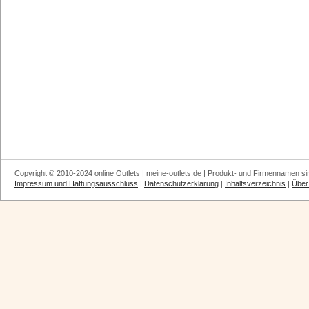
Copyright © 2010-2024 online Outlets | meine-outlets.de | Produkt- und Firmennamen si
Impressum und Haftungsausschluss
|
Datenschutzerklärung
|
Inhaltsverzeichnis
|
Über