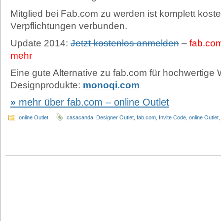
Mitglied bei Fab.com zu werden ist komplett koste
Verpflichtungen verbunden.
Update 2014:
Jetzt kostenlos anmelden
–
fab.com
mehr
Eine gute Alternative zu fab.com für hochwertig
Designprodukte:
monoqi.com
mehr über fab.com – online Outlet
online Outlet
casacanda
,
Designer Outlet
,
fab.com
,
Invite Code
,
online Outlet