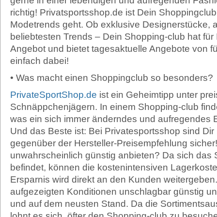
gerne in einer lebendigen und aufregenden Fashi
richtig! Privatsportsshop.de ist Dein Shoppingcl
Modetrends geht. Ob exklusive Designerstücke, 
beliebtesten Trends – Dein Shopping-club hat für D
Angebot und bietet tagesaktuelle Angebote von f
einfach dabei!
• Was macht einen Shoppingclub so besonders?
PrivateSportShop.de
ist ein Geheimtipp unter pr
Schnäppchenjägern. In einem Shopping-club finde
was ein sich immer änderndes und aufregendes Ei
Und das Beste ist: Bei Privatesportsshop sind Di
gegenüber der Hersteller-Preisempfehlung siche
unwahrscheinlich günstig anbieten? Da sich das 
befindet, können die kostenintensiven Lagerkost
Ersparnis wird direkt an den Kunden weitergeben
aufgezeigten Konditionen unschlagbar günstig un
und auf dem neusten Stand. Da die Sortimentsaus
lohnt es sich, öfter den Shopping-club zu besuchen