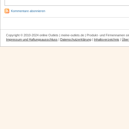
Kommentare abonnieren
Copyright © 2010-2024 online Outlets | meine-outlets.de | Produkt- und Firmennamen si
Impressum und Haftungsausschluss
|
Datenschutzerklärung
|
Inhaltsverzeichnis
|
Über